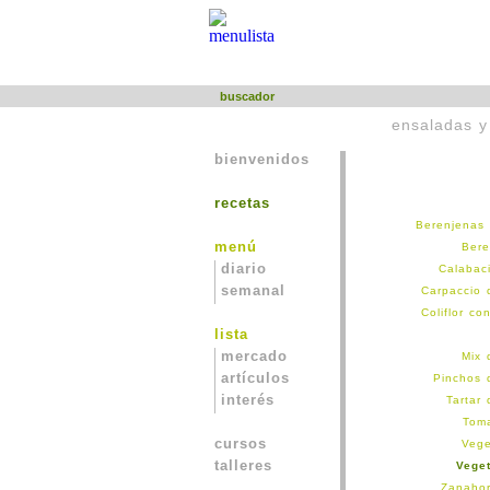
buscador
ensaladas y
bienvenidos
recetas
Berenjenas
menú
Bere
diario
Calabaci
semanal
Carpaccio 
Coliflor co
lista
mercado
Mix 
artículos
Pinchos 
interés
Tartar
Toma
cursos
Vege
talleres
Vege
Zanahor