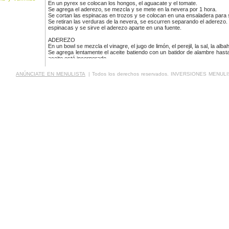
En un pyrex se colocan los hongos, el aguacate y el tomate.
Se agrega el aderezo, se mezcla y se mete en la nevera por 1 hora.
Se cortan las espinacas en trozos y se colocan en una ensaladera para s
Se retiran las verduras de la nevera, se escurren separando el aderezo.
espinacas y se sirve el aderezo aparte en una fuente.
ADEREZO
En un bowl se mezcla el vinagre, el jugo de limón, el perejil, la sal, la alb
Se agrega lentamente el aceite batiendo con un batidor de alambre hast
aceite esté incorporado.
ANÚNCIATE EN MENULISTA
| Todos los derechos reservados. INVERSIONES MENULI