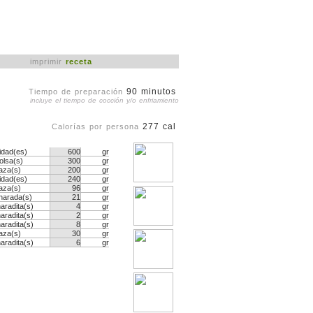
imprimir
receta
90 minutos
Tiempo de preparación
incluye el tiempo de cocción y/o enfriamiento
277 cal
Calorías por persona
idad(es)
600
gr
olsa(s)
300
gr
aza(s)
200
gr
idad(es)
240
gr
aza(s)
96
gr
harada(s)
21
gr
aradita(s)
4
gr
aradita(s)
2
gr
aradita(s)
8
gr
aza(s)
30
gr
aradita(s)
6
gr