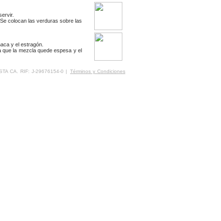
ervir.
 Se colocan las verduras sobre las
ahaca y el estragón.
a que la mezcla quede espesa y el
STA CA. RIF: J-29676154-0 |
Términos y Condiciones