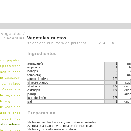
 vegetales /
Vegetales mixtos
vegetales
seleccione el número de personas
2
4
6
8
Ingredientes
 con papelón
aguacate(s)
1
un
njenas fritas
espinaca
1
b
hongos
2
t
nes rellenos
tomate(s)
3
un
de calabacín
aceite de oliva
1/2
t
vinagre blanco
2
cuc
n pan rallado
albahaca
1/2
cuch
Guasacaca
estragón
1/4
cuch
perejil
2
cuch
de vegetales
jugo de limón
1/3
t
de vegetales
sal
1
cuch
 de vegetales
Preparación
tes rellenos
tales chinos
Se lavan bien los hongos y se cortan en mitades.
tales mixtos
Se pela el aguacate y se pica en láminas finas.
Se lava y pica el tomate en rodajas.
ia y vainitas