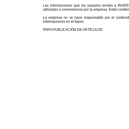
Las informaciones que los usuarios envíen a INVER
utilizadas a conveniencia por la empresa. Estos conte
La empresa no se hace responsable por el contenido
informaciones en el futuro.
PARA PUBLICACIÓN DE ARTÍCULOS
-La publicación de artículos en www.menulista.com es 
figuras, imágenes y/o fotos que se coloquen en la pág
-INVERSIONES MENULISTA C.A. se reserva el derecho de 
-INVERSIONES MENULISTA C.A. se reserva el derecho de
-La empresa no se hace responsable por el derecho de a
-INVERSIONES MENULISTA C.A. le enviará un correo para
-INVERSIONES MENULISTA C.A. se reserva el derecho d
los fines de la página.
-Si el autor desea retirar su artículo de la página, de
PARA PUBLICACIÓN DE RECETAS
-La publicación de recetas en www.menulista.com es gr
-INVERSIONES MENULISTA C.A. se reserva el derecho d
-INVERSIONES MENULISTA C.A. se reserva el derecho de