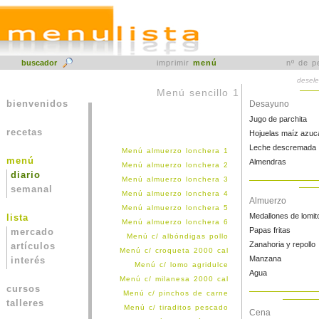
buscador
imprimir
menú
nº de p
desele
Menú sencillo 1
bienvenidos
Desayuno
Jugo de parchita
recetas
Hojuelas maíz azuc
Leche descremada
Menú almuerzo lonchera 1
menú
Almendras
Menú almuerzo lonchera 2
diario
Menú almuerzo lonchera 3
semanal
Menú almuerzo lonchera 4
Almuerzo
Menú almuerzo lonchera 5
Medallones de lomit
lista
Menú almuerzo lonchera 6
Papas fritas
mercado
Menú c/ albóndigas pollo
Zanahoria y repollo
artículos
Menú c/ croqueta 2000 cal
Manzana
interés
Menú c/ lomo agridulce
Agua
Menú c/ milanesa 2000 cal
cursos
Menú c/ pinchos de carne
talleres
Menú c/ tiraditos pescado
Cena