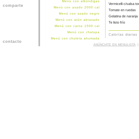
Menú con albóndigas
Vermicelli c/salsa t
comparte
Menú con asado 2000 cal
Tomate en ruedas
Menú con asado negro
Gelatina de naranja
Menú con atún abrasado
Te listo frío
Menú con carne 1500 cal
Menú con chalupa
Calorías diarias
Menú con chuleta ahumada
contacto
Menú con cochino 1500 cal
ANÚNCIATE EN MENULISTA
|
Menú con croquetas atún
Menú con hamburguesas
Menú con kibbe
Menú con langostinos
Menú con lomo de cochino
Menú con medallones
Menú con milanesa de res
Menú con milanesa pollo
Menú con pabellón
Menú con paella
Menú con parrilla
Menú con pechuga de pavo
Menú con pechuga de pollo
Menú con pescado 1500 cal
Menú con pez espada