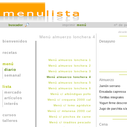
buscador
imprimir
menú
nº de p
desele
Menú almuerzo lonchera 4
bienvenidos
Desayuno
recetas
Menú almuerzo lonchera 1
menú
Menú almuerzo lonchera 2
diario
Menú almuerzo lonchera 3
semanal
Menú almuerzo lonchera 4
Almuerzo
Menú almuerzo lonchera 5
Jamón serrano
lista
Menú almuerzo lonchera 6
Ensalada capressa
mercado
Menú c/ albóndigas pollo
Tortillas integrales
artículos
Menú c/ croqueta 2000 cal
Yogurt firme descr
interés
Menú c/ lomo agridulce
Jugo de parchita s/
Menú c/ milanesa 2000 cal
cursos
Menú c/ pinchos de carne
talleres
Menú c/ tiraditos pescado
Cena