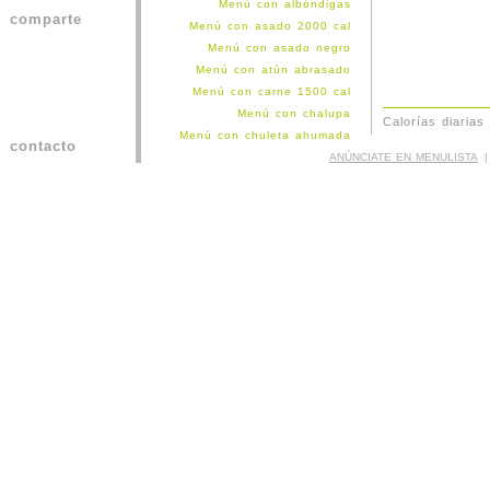
Menú con albóndigas
comparte
Menú con asado 2000 cal
Menú con asado negro
Menú con atún abrasado
Menú con carne 1500 cal
Menú con chalupa
Calorías diarias
Menú con chuleta ahumada
contacto
Menú con cochino 1500 cal
ANÚNCIATE EN MENULISTA
|
Menú con croquetas atún
Menú con hamburguesas
Menú con kibbe
Menú con langostinos
Menú con lomo de cochino
Menú con medallones
Menú con milanesa de res
Menú con milanesa pollo
Menú con pabellón
Menú con paella
Menú con parrilla
Menú con pechuga de pavo
Menú con pechuga de pollo
Menú con pescado 1500 cal
Menú con pez espada