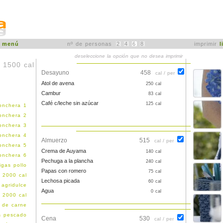
r
menú
nº de personas
2
4
6
8
imprimir
l
deseleccione la opción que no desea imprimir
 1500 cal
Desayuno
458
cal / per
Atol de avena
250 cal
Cambur
83 cal
Café c/leche sin azúcar
125 cal
onchera 1
onchera 2
onchera 3
onchera 4
Almuerzo
515
cal / per
onchera 5
Crema de Auyama
140 cal
onchera 6
Pechuga a la plancha
240 cal
igas pollo
Papas con romero
75 cal
 2000 cal
Lechosa picada
60 cal
agridulce
Agua
0 cal
 2000 cal
 de carne
os pescado
Cena
530
cal / per