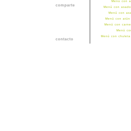
Menú con a
comparte
Menú con asado
Menú con as
Menú con atún
Menú con carne
Menú co
Menú con chulet
contacto
Menú con cochino
Menú con croqu
Menú con ham
Menú 
Menú con la
Menú con lomo d
Menú con m
Menú con milane
Menú con milan
Menú con
Menú c
Menú co
Menú con pechug
Menú con pechuga
Menú con pescado
Menú con p