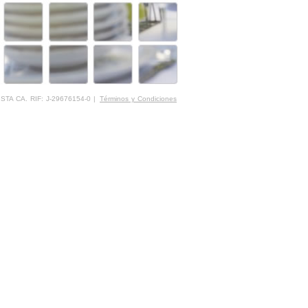
STA CA. RIF: J-29676154-0 |
Términos y Condiciones