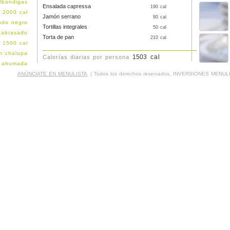
lbóndigas
Ensalada capressa
190 cal
 2000 cal
Jamón serrano
80 cal
ado negro
Tortillas integrales
50 cal
 abrasado
Torta de pan
210 cal
 1500 cal
n chalupa
cal
Calorías diarias por persona
a ahumada
 1500 cal
ANÚNCIATE EN MENULISTA
| Todos los derechos reservados. INVERSIONES MENULI
etas atún
burguesas
con kibbe
ngostinos
e cochino
edallones
sa de res
esa pollo
 pabellón
on paella
n parrilla
a de pavo
 de pollo
 1500 cal
ez espada