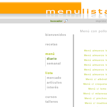
buscador
imprimi
Menú con pollo
bienvenidos
recetas
Menú almuerzo l
menú
Menú almuerzo l
diario
Menú almuerzo l
semanal
Menú almuerzo l
Menú almuerzo l
lista
Menú almuerzo l
mercado
Menú c/ albónd
artículos
Menú c/ croqueta
interés
Menú c/ lomo 
Menú c/ milanesa
cursos
Menú c/ pinchos
talleres
Menú c/ tiradit