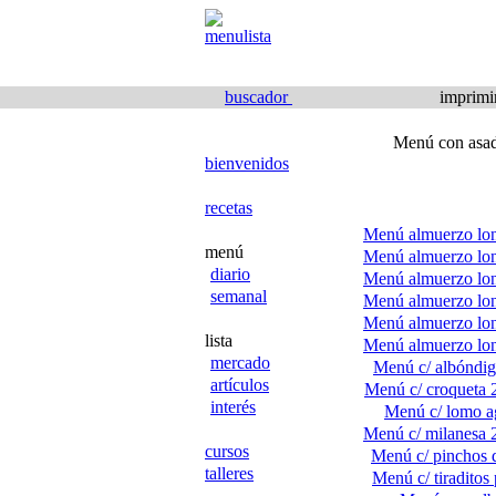
buscador
imprimi
Menú con asad
bienvenidos
recetas
Menú almuerzo lon
menú
Menú almuerzo lon
diario
Menú almuerzo lon
semanal
Menú almuerzo lon
Menú almuerzo lon
lista
Menú almuerzo lon
mercado
Menú c/ albóndig
artículos
Menú c/ croqueta 
interés
Menú c/ lomo a
Menú c/ milanesa 
cursos
Menú c/ pinchos 
talleres
Menú c/ tiraditos