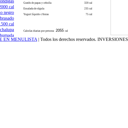
óndigas
Gratén de papas y cebolla
320 cal
000 cal
Ensalada de rúgula
235 cal
o negro
Yogurt líquido c/frutas
75 cal
brasado
1500 cal
chalupa
Calorías diarias por persona
cal
ahumada
E EN MENULISTA
| Todos los derechos reservados. INVERSION
500 cal
tas atún
rguesas
n kibbe
gostinos
cochino
allones
a de res
sa pollo
abellón
 paella
parrilla
de pavo
e pollo
500 cal
 espada