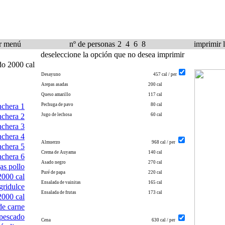
r
menú
nº de personas
2
4
6
8
imprimir
deseleccione la opción que no desea imprimir
o 2000 cal
Desayuno
457
cal / per
Arepas asadas
200 cal
Queso amarillo
117 cal
chera 1
Pechuga de pavo
80 cal
chera 2
Jugo de lechosa
60 cal
chera 3
chera 4
Almuerzo
968
cal / per
chera 5
Crema de Auyama
140 cal
chera 6
Asado negro
270 cal
as pollo
Puré de papa
220 cal
2000 cal
Ensalada de vainitas
165 cal
gridulce
Ensalada de frutas
173 cal
2000 cal
de carne
 pescado
Cena
630
cal / per