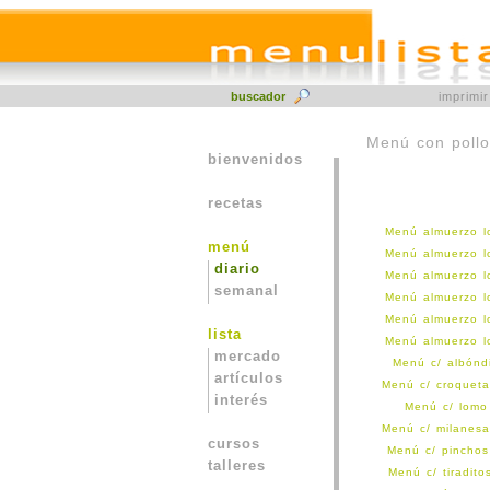
buscador
imprimi
Menú con pollo
bienvenidos
recetas
Menú almuerzo l
menú
Menú almuerzo l
diario
Menú almuerzo l
semanal
Menú almuerzo l
Menú almuerzo l
lista
Menú almuerzo l
mercado
Menú c/ albónd
artículos
Menú c/ croqueta
interés
Menú c/ lomo 
Menú c/ milanesa
cursos
Menú c/ pinchos
talleres
Menú c/ tiradit