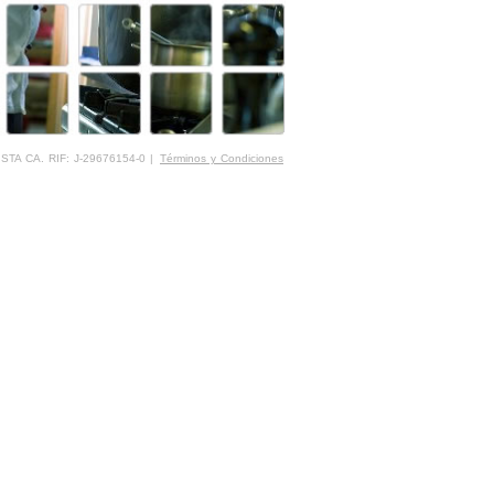
STA CA. RIF: J-29676154-0 |
Términos y Condiciones