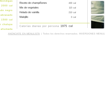
lbóndigas
Risotto de champiñones
430 cal
 2000 cal
Mix de vegetales
115 cal
ado negro
Helado de vainilla
210 cal
 abrasado
Malojillo
0 cal
 1500 cal
n chalupa
cal
Calorías diarias por persona
a ahumada
 1500 cal
ANÚNCIATE EN MENULISTA
| Todos los derechos reservados. INVERSIONES MENULI
etas atún
burguesas
con kibbe
ngostinos
e cochino
edallones
sa de res
esa pollo
 pabellón
on paella
n parrilla
a de pavo
 de pollo
 1500 cal
ez espada