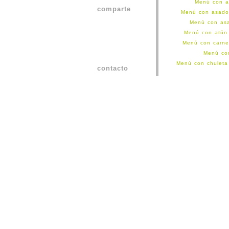
Menú con a
comparte
Menú con asado
Menú con as
Menú con atún
Menú con carne
Menú co
Menú con chulet
contacto
Menú con cochino
Menú con croqu
Menú con ham
Menú 
Menú con la
Menú con lomo d
Menú con m
Menú con milane
Menú con milan
Menú con
Menú c
Menú co
Menú con pechug
Menú con pechuga
Menú con pescado
Menú con p