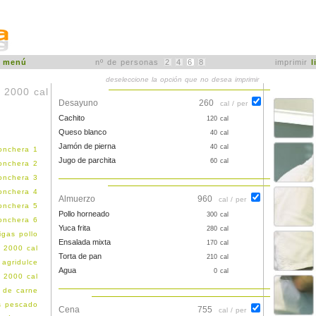
r
menú
nº de personas
2
4
6
8
imprimir
l
deseleccione la opción que no desea imprimir
 2000 cal
Desayuno
260
cal / per
Cachito
120 cal
Queso blanco
40 cal
Jamón de pierna
40 cal
onchera 1
Jugo de parchita
60 cal
onchera 2
onchera 3
onchera 4
Almuerzo
960
cal / per
onchera 5
Pollo horneado
300 cal
onchera 6
Yuca frita
280 cal
igas pollo
Ensalada mixta
170 cal
 2000 cal
Torta de pan
210 cal
agridulce
Agua
0 cal
 2000 cal
 de carne
os pescado
Cena
755
cal / per